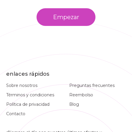
Empezar
enlaces rápidos
Sobre nosotros
Preguntas frecuentes
Términos y condiciones
Reembolso
Política de privacidad
Blog
Contacto