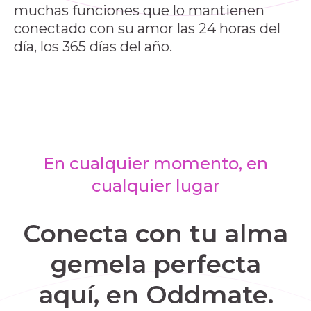
muchas funciones que lo mantienen
conectado con su amor las 24 horas del
día, los 365 días del año.
En cualquier momento, en
cualquier lugar
Conecta con tu alma
gemela perfecta
aquí, en Oddmate.