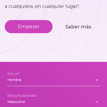
a cualquiera, en cualquier lugar!
Empezar
Saber más
soy un:
Estoy buscando: