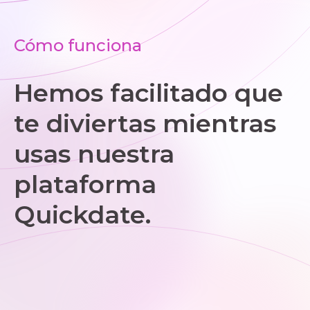
Cómo funciona
Hemos facilitado que
te diviertas mientras
usas nuestra
plataforma
Quickdate.