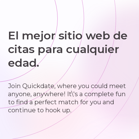
El mejor sitio web de
citas para cualquier
edad.
Join Quickdate, where you could meet
anyone, anywhere! It\'s a complete fun
to find a perfect match for you and
continue to hook up.