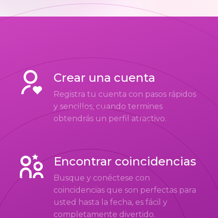
Crear una cuenta
Registra tu cuenta con pasos rápidos
y sencillos, cuando termines
obtendrás un perfil atractivo.
Encontrar coincidencias
Busque y conéctese con
coincidencias que son perfectas para
usted hasta la fecha, es fácil y
completamente divertido.