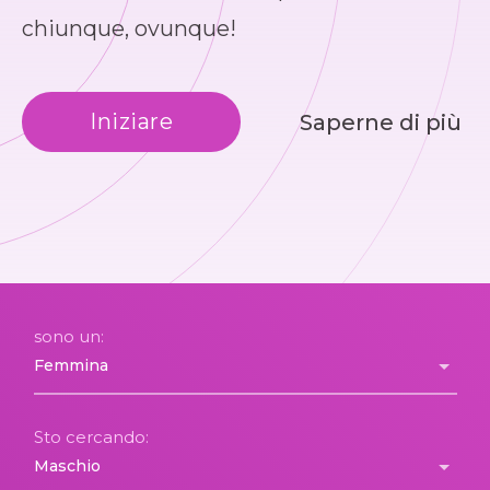
chiunque, ovunque!
Iniziare
Saperne di più
sono un:
Sto cercando: