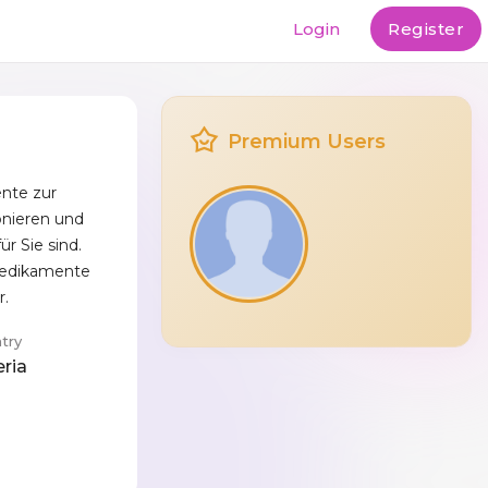
Login
Register
Premium Users
nte zur
onieren und
ür Sie sind.
Medikamente
r.
try
eria