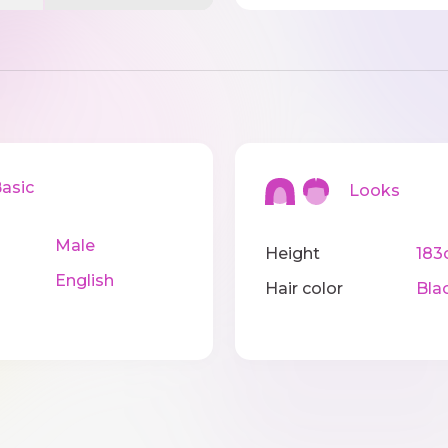
sic
Looks
Male
Height
183
English
Hair color
Bla