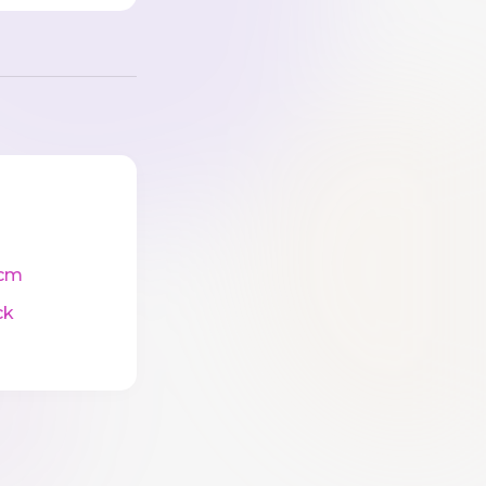
cm
ck